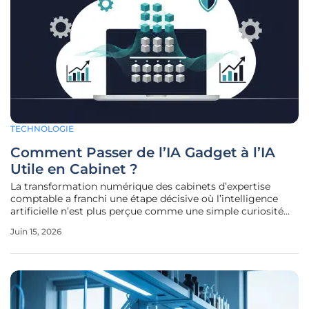
TECHNOLOGIE
Comment Passer de l’IA Gadget à l’IA
Utile en Cabinet ?
La transformation numérique des cabinets d’expertise
comptable a franchi une étape décisive où l’intelligence
artificielle n’est plus perçue comme une simple curiosité
technologique mais comme un moteur de performance
Juin 15, 2026
industrielle. Cette évolution majeure impose aux dirigeants
une remise en