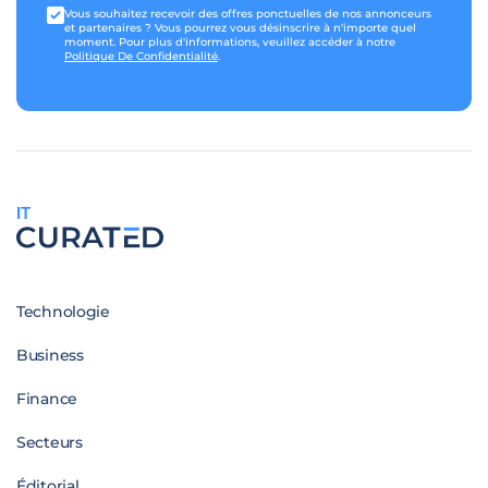
Vous souhaitez recevoir des offres ponctuelles de nos annonceurs
et partenaires ? Vous pourrez vous désinscrire à n'importe quel
moment. Pour plus d'informations, veuillez accéder à notre
Politique De Confidentialité
.
IT
Technologie
Business
Finance
Secteurs
Éditorial