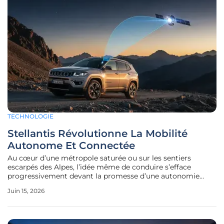
TECHNOLOGIE
Stellantis Révolutionne La Mobilité
Autonome Et Connectée
Au cœur d’une métropole saturée ou sur les sentiers
escarpés des Alpes, l’idée même de conduire s’efface
progressivement devant la promesse d’une autonomie
totale et d’une liaison numérique permanente. Lors du
Juin 15, 2026
salon MOVE 2026 à Londres, Stellantis démontre que
l’industrie automobile ne se définit