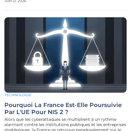
Juin 12, 2026
discrets en périphérie des grandes agglomérations, les
centres de
TECHNOLOGIE
Pourquoi La France Est-Elle Poursuivie
Par L'UE Pour NIS 2 ?
Alors que les cyberattaques se multiplient à un rythme
alarmant contre les institutions publiques et les entreprises
stratégiques, la France se retrouve paradoxalement sur le