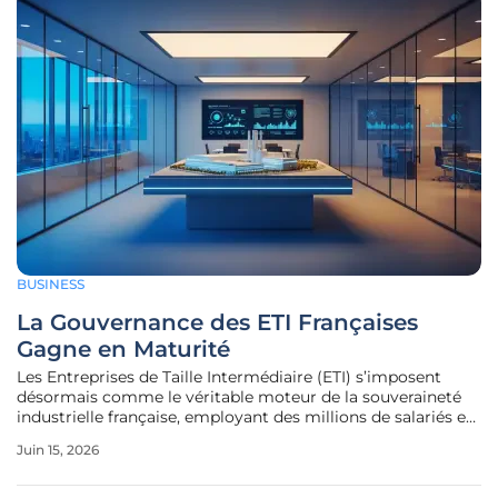
BUSINESS
La Gouvernance des ETI Françaises
Gagne en Maturité
Les Entreprises de Taille Intermédiaire (ETI) s’imposent
désormais comme le véritable moteur de la souveraineté
industrielle française, employant des millions de salariés et
réalisant une part prépondérante du chiffre d'affaires à
Juin 15, 2026
l'exportation. Ces sociétés, qui gravitent entre l’agilité des