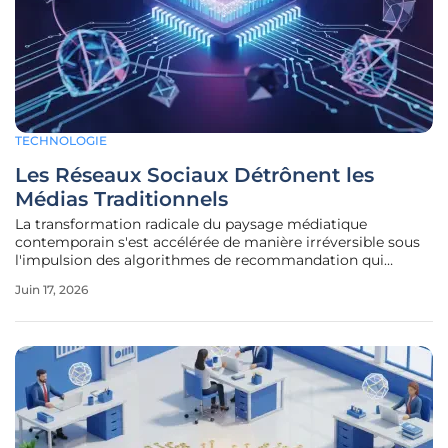
TECHNOLOGIE
Les Réseaux Sociaux Détrônent les
Médias Traditionnels
La transformation radicale du paysage médiatique
contemporain s'est accélérée de manière irréversible sous
l'impulsion des algorithmes de recommandation qui
dictent désormais l'accès à l'information. La désaffection
Juin 17, 2026
pour les journaux télévisés et la presse papier n'est plus une
simple tendance