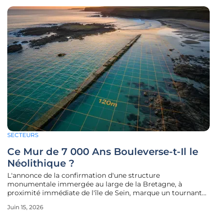
SECTEURS
Ce Mur de 7 000 Ans Bouleverse-t-Il le
Néolithique ?
L'annonce de la confirmation d'une structure
monumentale immergée au large de la Bretagne, à
proximité immédiate de l'île de Sein, marque un tournant
historique majeur pour l'archéologie sous-marine
Juin 15, 2026
mondiale. Cette découverte, fruit de campagnes de terrain