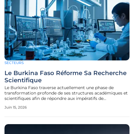
SECTEURS
Le Burkina Faso Réforme Sa Recherche
Scientifique
Le Burkina Faso traverse actuellement une phase de
transformation profonde de ses structures académiques et
scientifiques afin de répondre aux impératifs de
développement durable et d'autonomie technologique.
Juin 15, 2026
Cette dynamique se traduit par une volonté politique de
placer l’innovation au cœur de la