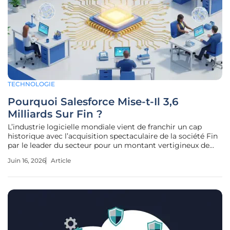
TECHNOLOGIE
Pourquoi Salesforce Mise-t-Il 3,6
Milliards Sur Fin ?
L’industrie logicielle mondiale vient de franchir un cap
historique avec l’acquisition spectaculaire de la société Fin
par le leader du secteur pour un montant vertigineux de
trois milliards six cents millions de dollars. Cette
Juin 16, 2026
Article
transaction majeure témoigne d'une mutation profonde du
marché des