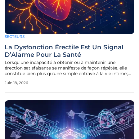
SECTEURS
La Dysfonction Érectile Est Un Signal
D’Alarme Pour La Santé
Lorsqu’une incapacité à obtenir ou à maintenir une
érection satisfaisante se manifeste de façon répétée, elle
constitue bien plus qu’une simple entrave à la vie intime ;
c’est un indicateur clinique précis de la santé générale. Ce
Juin 18, 2026
trouble, qui touche aujourd’hui une part significative de la