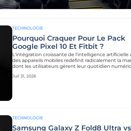
TECHNOLOGIE
Pourquoi Craquer Pour Le Pack
Google Pixel 10 Et Fitbit ?
L'intégration croissante de l'intelligence artificielle
des appareils mobiles redéfinit radicalement la ma
dont les utilisateurs gèrent leur quotidien numéri
leur bien-être physique. Avec l'arrivée du Google Pi
Juil 31, 2026
cette convergence atteint un nouveau sommet, p
une
TECHNOLOGIE
Samsung Galaxy Z Fold8 Ultra vs