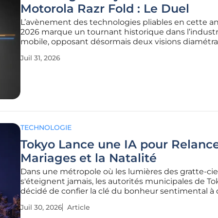
Motorola Razr Fold : Le Duel
L’avènement des technologies pliables en cette a
2026 marque un tournant historique dans l’industr
mobile, opposant désormais deux visions diamétr
opposées du luxe et de la performance technologi
Juil 31, 2026
marché des smartphones ultra-premium voit s'affr
deux géants, le Samsung
TECHNOLOGIE
Tokyo Lance une IA pour Relance
Mariages et la Natalité
Dans une métropole où les lumières des gratte-cie
s'éteignent jamais, les autorités municipales de T
décidé de confier la clé du bonheur sentimental à
algorithmes de haute précision pour contrer l'iso
Juil 30, 2026
Article
social grandissant. Face à un déclin démographiqu