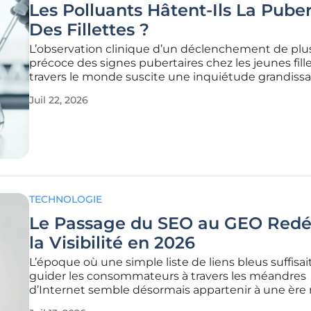
Les Polluants Hâtent-Ils La Pube
Des Fillettes ?
L’observation clinique d’un déclenchement de plu
précoce des signes pubertaires chez les jeunes fille
travers le monde suscite une inquiétude grandiss
sein de la communauté scientifique internationale
Juil 22, 2026
plusieurs décennies, les chercheurs constatent qu
moyen du
TECHNOLOGIE
Le Passage du SEO au GEO Redéf
la Visibilité en 2026
L’époque où une simple liste de liens bleus suffisai
guider les consommateurs à travers les méandres
d’Internet semble désormais appartenir à une ère 
du web mondial, cédant la place à une intelligenc