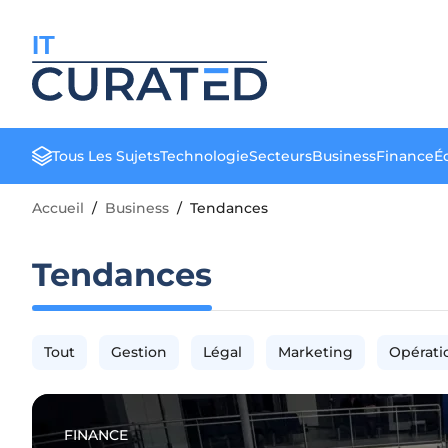
IT
Tous Les Sujets
Technologie
Secteurs
Business
Finance
Éd
Accueil
/
Business
/
Tendances
Tendances
Tout
Gestion
Légal
Marketing
Opérati
FINANCE