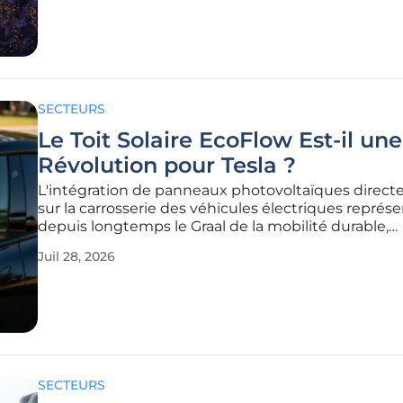
précédent, le
SECTEURS
Le Toit Solaire EcoFlow Est-il une
Révolution pour Tesla ?
L'intégration de panneaux photovoltaïques direc
sur la carrosserie des véhicules électriques représ
depuis longtemps le Graal de la mobilité durable,
promettant une autonomie virtuellement infinie gr
Juil 28, 2026
simple force des rayons solaires captés durant le tra
L'entreprise EcoFlow,
SECTEURS