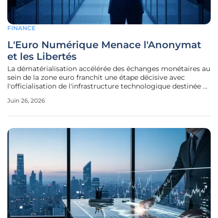
FINANCE
L'Euro Numérique Menace l'Anonymat
et les Libertés
La dématérialisation accélérée des échanges monétaires au
sein de la zone euro franchit une étape décisive avec
l'officialisation de l'infrastructure technologique destinée à
l'émission d'une monnaie numérique de banque centrale
Juin 26, 2026
par les instances européennes. Ce projet, soutenu avec
ferveur par la