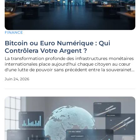
FINANCE
Bitcoin ou Euro Numérique : Qui
Contrôlera Votre Argent ?
La transformation profonde des infrastructures monétaires
internationales place aujourd'hui chaque citoyen au cœur
d'une lutte de pouvoir sans précédent entre la souveraineté
individuelle et l'autorité étatique centralisée. Ce
Juin 24, 2026
basculement technologique, qui s'accélère à une vitesse
fulgurante, ne