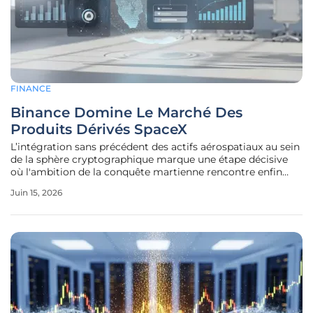
FINANCE
Binance Domine Le Marché Des
Produits Dérivés SpaceX
L’intégration sans précédent des actifs aérospatiaux au sein
de la sphère cryptographique marque une étape décisive
où l'ambition de la conquête martienne rencontre enfin
l’agilité numérique des plateformes de négociation
Juin 15, 2026
modernes pour redéfinir durablement les flux de capitaux
mondiaux.