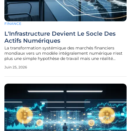
FINANCE
L'Infrastructure Devient Le Socle Des
Actifs Numériques
La transformation systémique des marchés financiers
mondiaux vers un modèle intégralement numérique n'est
plus une simple hypothèse de travail mais une réalité
structurelle imposant une refonte totale des infrastructures
Juin 25, 2026
de base. Alors que les cycles précédents étaient marqués
par une fascination