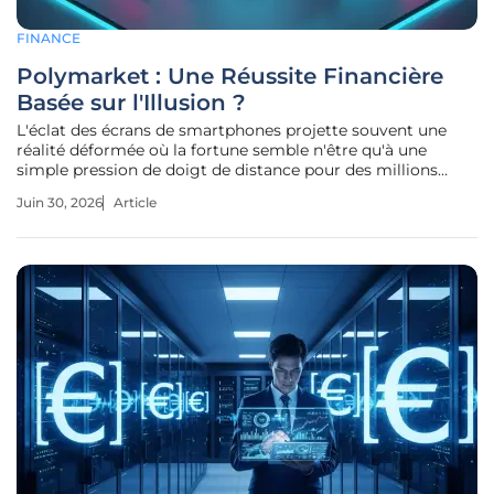
FINANCE
Polymarket : Une Réussite Financière
Basée sur l'Illusion ?
L'éclat des écrans de smartphones projette souvent une
réalité déformée où la fortune semble n'être qu'à une
simple pression de doigt de distance pour des millions
d'utilisateurs. Cette observation prend tout son sens avec
Juin 30, 2026
Article
les récentes révélations sur Polymarket, le leader mondial
des marchés de