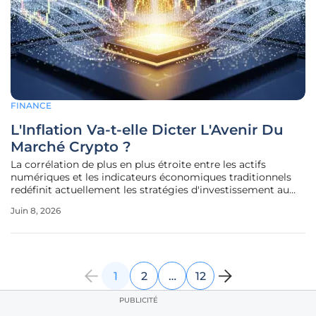
FINANCE
L'Inflation Va-t-elle Dicter L'Avenir Du
Marché Crypto ?
La corrélation de plus en plus étroite entre les actifs
numériques et les indicateurs économiques traditionnels
redéfinit actuellement les stratégies d'investissement au
sein d'un écosystème autrefois perçu comme indépendant
Juin 8, 2026
des banques centrales. Désormais, chaque fluctuation de
l'inflation
1
2
…
12
PUBLICITÉ