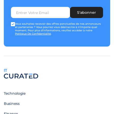
S'abonner
Vous souhaitez recevoir des offres ponctuelles de nos annonceurs
et partenaires ? Vous pourrez vous désinscrire à n'importe quel
moment. Pour plus d'informations, veuillez accéder à notre
Politique De Confidentialité
.
IT
Technologie
Business
Finance