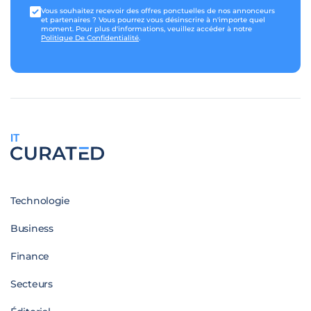
Vous souhaitez recevoir des offres ponctuelles de nos annonceurs
et partenaires ? Vous pourrez vous désinscrire à n'importe quel
moment. Pour plus d'informations, veuillez accéder à notre
Politique De Confidentialité
.
IT
Technologie
Business
Finance
Secteurs