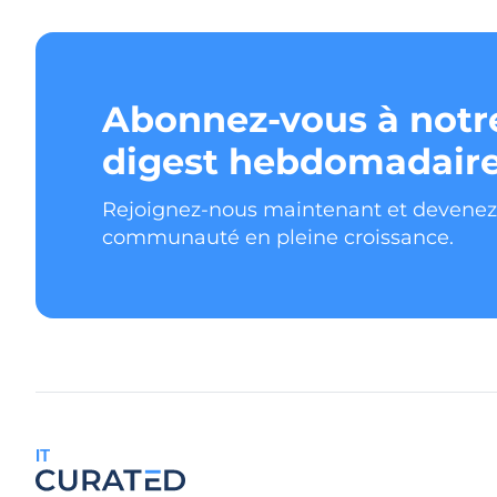
Abonnez-vous à notr
digest hebdomadaire
Rejoignez-nous maintenant et devene
communauté en pleine croissance.
IT