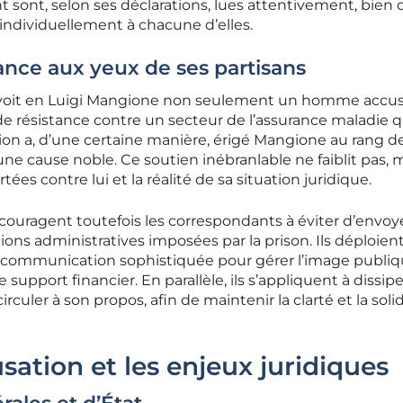
t sont, selon ses déclarations, lues attentivement, bien qu
individuellement à chacune d’elles.
ance aux yeux de ses partisans
n voit en Luigi Mangione non seulement un homme accus
de résistance contre un secteur de l’assurance maladie qu
ion a, d’une certaine manière, érigé Mangione au rang d
e cause noble. Ce soutien inébranlable ne faiblit pas, 
tées contre lui et la réalité de sa situation juridique.
ouragent toutefois les correspondants à éviter d’envoy
tions administratives imposées par la prison. Ils déploien
 communication sophistiquée pour gérer l’image publi
e support financier. En parallèle, ils s’appliquent à dissip
rculer à son propos, afin de maintenir la clarté et la soli
sation et les enjeux juridiques