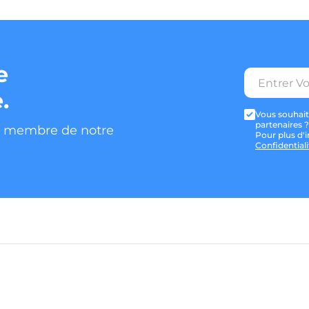
e
.
Vous souhait
partenaires 
z membre de notre
Pour plus d'i
Confidentiali