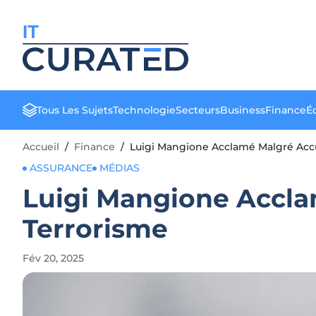
IT
Tous Les Sujets
Technologie
Secteurs
Business
Finance
Éd
Accueil
/
Finance
/
Luigi Mangione Acclamé Malgré Accu
ASSURANCE
MÉDIAS
Luigi Mangione Accla
Terrorisme
Fév 20, 2025