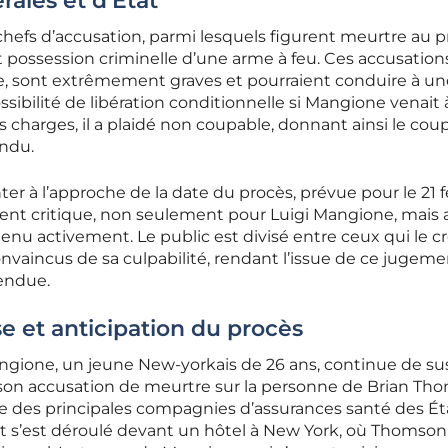
rales et d’État
1 chefs d’accusation, parmi lesquels figurent meurtre au 
t possession criminelle d’une arme à feu. Ces accusations
ue, sont extrêmement graves et pourraient conduire à un
ssibilité de libération conditionnelle si Mangione venait 
 charges, il a plaidé non coupable, donnant ainsi le cou
endu.
r à l’approche de la date du procès, prévue pour le 21 fé
t critique, non seulement pour Luigi Mangione, mais 
enu activement. Le public est divisé entre ceux qui le c
nvaincus de sa culpabilité, rendant l’issue de ce jugeme
tendue.
e et anticipation du procès
angione, un jeune New-yorkais de 26 ans, continue de su
 son accusation de meurtre sur la personne de Brian Th
 des principales compagnies d’assurances santé des Ét
 s’est déroulé devant un hôtel à New York, où Thomson