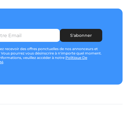
S'abonner
ez recevoir des offres ponctuelles de nos annonceurs et
? Vous pourrez vous désinscrire à n'importe quel moment.
nformations, veuillez accéder à notre
Politique De
té
.