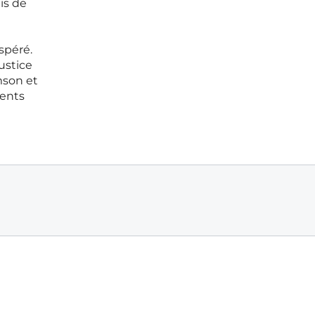
is de
spéré.
ustice
mson et
ments