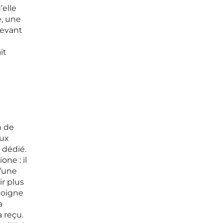
’elle
e, une
devant
it
n de
lux
 dédié.
ne : il
d’une
ir plus
moigne
a
a reçu.