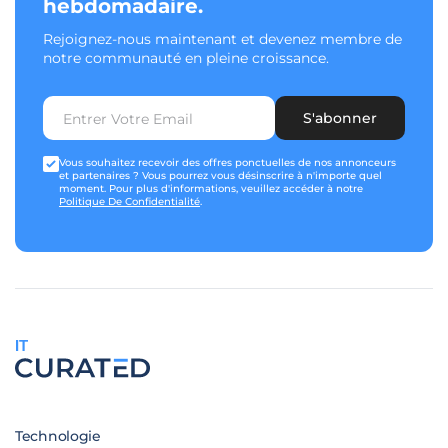
hebdomadaire.
Rejoignez-nous maintenant et devenez membre de
notre communauté en pleine croissance.
S'abonner
Vous souhaitez recevoir des offres ponctuelles de nos annonceurs
et partenaires ? Vous pourrez vous désinscrire à n'importe quel
moment. Pour plus d'informations, veuillez accéder à notre
Politique De Confidentialité
.
IT
Technologie