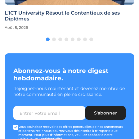
L’ICT University Résout le Contentieux de ses
Diplômes
Août 5, 2026
Abonnez-vous à notre digest
hebdomadaire.
Rejoignez-nous maintenant et devenez membre de
notre communauté en pleine croissance.
S'abonner
Vous souhaitez recevoir des offres ponctuelles de nos annonceurs
et partenaires ? Vous pourrez vous désinscrire à n'importe quel
moment. Pour plus d'informations, veuillez accéder à notre
Politique De Confidentialité
.