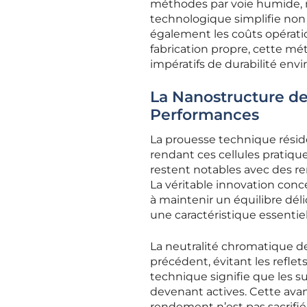
méthodes par voie humide, 
technologique simplifie non 
également les coûts opération
fabrication propre, cette mé
impératifs de durabilité env
La Nanostructure des
Performances
La prouesse technique rési
rendant ces cellules pratiqu
restent notables avec des r
La véritable innovation conc
à maintenir un équilibre déli
une caractéristique essentiell
La neutralité chromatique de
précédent, évitant les refle
technique signifie que les su
devenant actives. Cette avan
rendement n’est pas sacrifié 