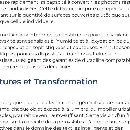
esse rapidement, sa capacité à convertir les photons res
ns standardisées. Cette différence impose de repenser l
t sur la quantité de surfaces couvertes plutôt que sur 
e cellule individuelle.
terme face aux intempéries constitue un point de vigilanc
vskite sont sensibles à l’humidité et à l’oxydation, ce qu
encapsulation sophistiquées et coûteuses. Enfin, l’abse
fiques pour ces dispositifs ultra-minces freine leur
stisseurs exigeant des garanties de durabilité comparab
s preuves depuis des décennies.
tures et Transformation
ologique pour une électrification généralisée des surfa
rme, chaque objet exposé à la lumière, du mobilier urba
bles, pourrait devenir auto-suffisant. Cette vision d’un f
ose sur la capacité de la pérovskite à s’adapter aux sup
tives dans le domaine des textiles intelligents et des