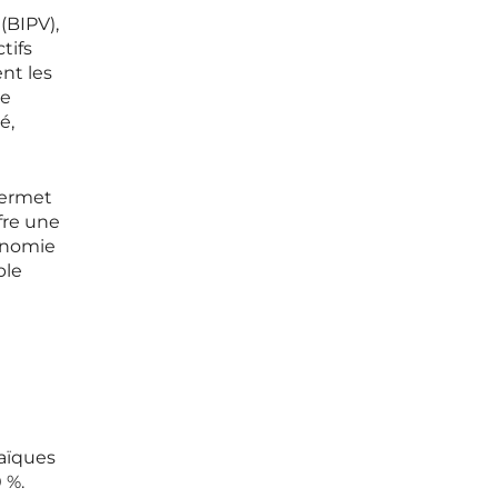
(BIPV),
tifs
nt les
le
é,
permet
fre une
onomie
ble
aïques
 %.