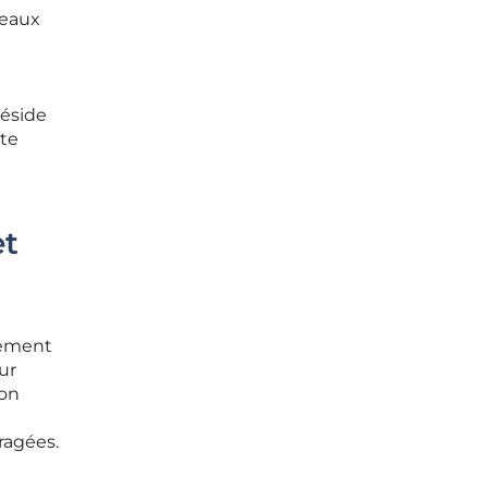
neaux
réside
tte
et
rement
ur
ton
ragées.