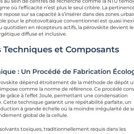
ns au sein de centres de recherche comme la NTU témo
 où l’efficacité n’est plus le seul critère. La pertinenc
e repose sur sa capacité à s’insérer dans des zones urba
ble pour le photovoltaïque conventionnel est quasi inexi
 quotidien en récepteurs actifs, la pérovskite devient le
gétique diffuse et inclusive.
es Techniques et Composants
ique : Un Procédé de Fabrication Écolo
érovskite dépend étroitement de la méthode de dépôt uti
s’impose comme la norme de référence. Ce procédé cons
ide grâce à l’effet Joule, permettant une condensation
e. Cette technique garantit une répétabilité parfaite, un
oduction à grande échelle où la moindre irrégularité de s
dement global de la cellule.
es solvants toxiques, traditionnellement requis dans les