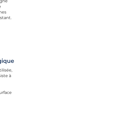
igne
e
ines
stant.
gique
lisée,
iste à
urface