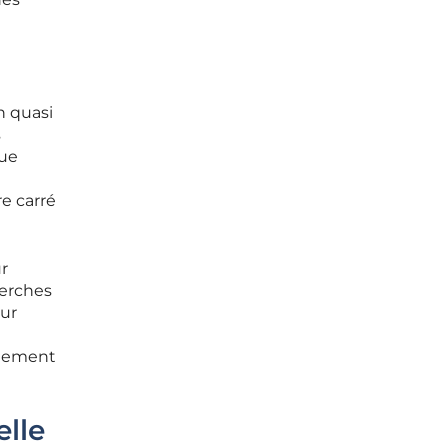
n quasi
s
oue
e carré
r
herches
eur
quement
elle