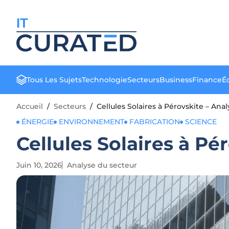
IT
Tous Les Sujets
Technologie
Secteurs
Business
Finance
Éd
Accueil
/
Secteurs
/
Cellules Solaires à Pérovskite – Anal
ÉNERGIE
ENVIRONNEMENT
FABRICATION
SCIENCE
Cellules Solaires à Pé
Juin 10, 2026
Analyse du secteur