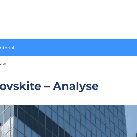
itorial
yse
rovskite – Analyse