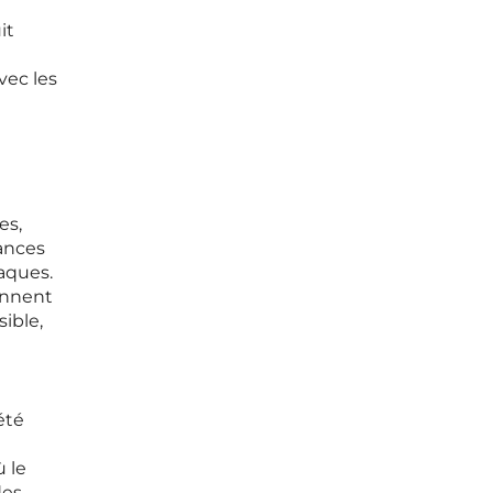
it
vec les
es,
mances
aques.
iennent
sible,
été
 le
des