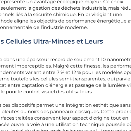
représente un avantage écologique majeur. Ce choix
seulement la gestion des déchets industriels, mais rédu
nels liés à la sécurité chimique. En privilégiant une
thode aligne les objectifs de performance énergétique a
ironnementale de l’industrie moderne.
 Cellules Ultra-Minces et Leurs
de dans une épaisseur record de seulement 10 nanomètr
ement imperceptibles. Malgré cette finesse, les perfor
endements variant entre 7 % et 12 % pour les modèles op
erne toutefois les cellules semi-transparentes, qui parv
cat entre captation d’énergie et passage de la lumière vi
e pour le confort visuel des utilisateurs.
 ces dispositifs permet une intégration esthétique sans
ts bleutés ou noirs des panneaux classiques. Cette propri
rfaces traitées conservent leur aspect d’origine tout en
cée ouvre la voie à une utilisation technique poussée où
sur l’autel du design, mais fusionne avec lui pour créer 