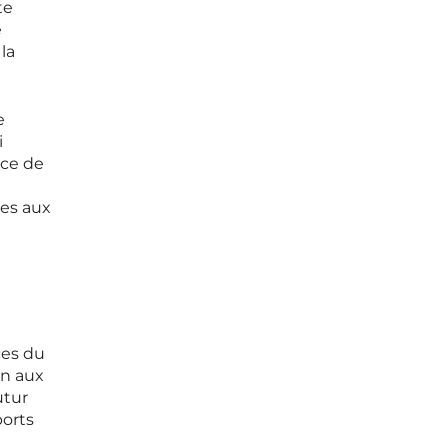
te
e
la
e
i
nce de
les aux
ces du
in aux
utur
ports