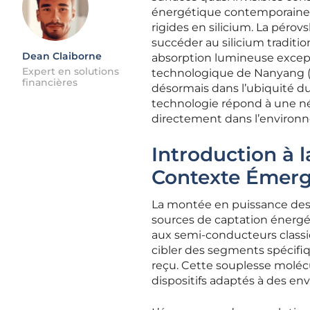
énergétique contemporaine,
rigides en silicium. La péro
succéder au silicium traditio
Dean Claiborne
absorption lumineuse except
Expert en solutions
technologique de Nanyang (
financières
désormais dans l’ubiquité du
technologie répond à une né
directement dans l’environne
Introduction à l
Contexte Émer
La montée en puissance des p
sources de captation énergé
aux semi-conducteurs classi
cibler des segments spécifi
reçu. Cette souplesse moléc
dispositifs adaptés à des en