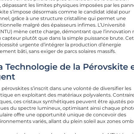
 dépassant les limites physiques imposées par les pan
vskite s’impose désormais comme le candidat idéal pour
nnel, grâce à une structure cristalline qui permet une
ionnelle malgré des épaisseurs infimes. L’Université
NTU) mène cette charge, démontrant que l’innovation 
 capteur plutôt que dans la simple puissance brute. Ce
cessité urgente d’intégrer la production d’énergie
ment bâti, sans exiger de parcs solaires massifs.
a Technologie de la Pérovskite 
gent
érovskites s’inscrit dans une volonté de diversifier les
tique en exploitant des matériaux polyvalents. Contrai
ques, ces cristaux synthétiques peuvent être ajustés po
ques du spectre lumineux, optimisant ainsi chaque pho
ulaire offre une opportunité unique de concevoir des
vironnements variés, allant du plein soleil aux zones omb