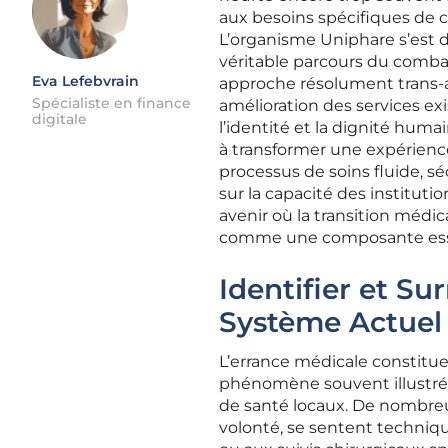
aux besoins spécifiques de c
L’organisme Uniphare s’est d
véritable parcours du combat
Eva Lefebvrain
approche résolument trans-a
Spécialiste en finance
amélioration des services exi
digitale
l’identité et la dignité huma
à transformer une expérienc
processus de soins fluide, sé
sur la capacité des instituti
avenir où la transition méd
comme une composante essent
Identifier et Su
Système Actuel
L’errance médicale constitue
phénomène souvent illustré 
de santé locaux. De nombreu
volonté, se sentent techni