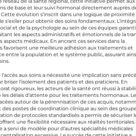
le réseau de la santé régional, cette initiative permet aux
oins de base et leur suivi hormonal directement auprès d
 Cette évolution s’inscrit dans une logique de proximité 
de s’exiler pour obtenir des soins fondamentaux. L’intégr
social et de la psychologie au sein de ces équipes garant
ant les aspects administratifs et émotionnels de la tran
s aspects médicaux. En ancrant ces services dans la
s favorisent une meilleure adhésion aux traitements et
ce entre la population et le système public, assurant ain
ins.
 l’accès aux soins a nécessité une implication sans pré
 briser l’isolement des patients et des praticiens. En
at rigoureux, les acteurs de la santé ont réussi à stabili
ire les délais d’attente pour les traitements hormonaux. L
racées autour de la pérennisation de ces acquis, notam
t des postes de coordination clinique au sein des group
ration de protocoles standardisés a permis de sécuriser l
ffrant une flexibilité nécessaire aux réalités territoriales.
 a servi de modèle pour d’autres spécialités médicales
entralisation excessive. Le succès de cette initiative a