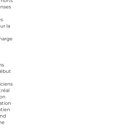
 morts
onses
es
ur la
charge
ns
début
iciens
réal
ion
ation
utien
ond
ne