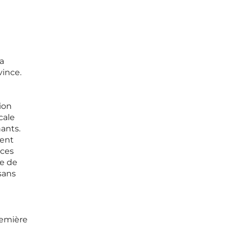
la
vince.
e
ion
cale
nants.
ient
 ces
ne de
sans
remière