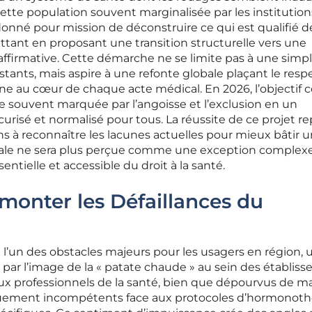
ette population souvent marginalisée par les institution
onné pour mission de déconstruire ce qui est qualifié d
tant en proposant une transition structurelle vers une
ffirmative. Cette démarche ne se limite pas à une simp
stants, mais aspire à une refonte globale plaçant le resp
ine au cœur de chaque acte médical. En 2026, l’objectif 
e souvent marquée par l’angoisse et l’exclusion en un
curisé et normalisé pour tous. La réussite de ce projet r
ons à reconnaître les lacunes actuelles pour mieux bâtir 
icale ne sera plus perçue comme une exception complexe
ielle et accessible du droit à la santé.
rmonter les Défaillances du
 l’un des obstacles majeurs pour les usagers en région, 
par l’image de la « patate chaude » au sein des établis
x professionnels de la santé, bien que dépourvus de m
quement incompétents face aux protocoles d’hormonoth