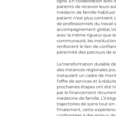
ligne. En collaboration avec 
patients de recevoir leurs s
médecin de famille habituel.
patient n’est plus contraint 
de professionnels du travail 
accompagnement global, trait
avec la même rigueur que le
communauté, les institution
renforcent le lien de confian
pérennité des parcours de so
La transformation durable de
des instances régionales pour
instaurant un cadre de mentor
l’offre de services et à rédu
prochaines étapes ont été t
par le financement récurren
médecine de famille. L’intég
trajectoires de soins tout en o
Finalement, cette expérience
confrontées à des enjeux de c