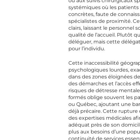
ou aux suivis chirurgicaux 
systémiques où les patients 
concrètes, faute de connaiss
spécialistes de proximité. C
clairs, laissant le personnel 
qualité de l’accueil. Plutôt
déléguer, mais cette déléga
pour l’individu.
Cette inaccessibilité géog
psychologiques lourdes, exac
dans des zones éloignées des
des démarches et l’accès ef
risques de détresse mentale e
formés oblige souvent les p
ou Québec, ajoutant une barr
déjà précaire. Cette rupture 
des expertises médicales afi
adéquat près de son domicile
plus aux besoins d’une popu
continuité de services essen