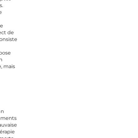
s.
e
le
ect de
consiste
epose
un
, mais
un
sements
auvaise
érapie