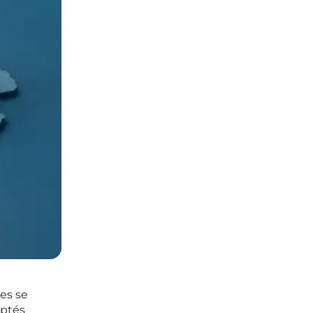
es se
aptés