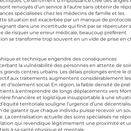
spécifiques. Ce sentiment d’impuissance crée des angles
sont renvoyés d’un service à l’autre sans obtenir de rép
ances spécialisées chez les médecins de famille et les
ette situation est exacerbée par un manque de protocol
soignant dans une incertitude qui finit par se répercuter s
 que de risquer une erreur médicale, beaucoup préfèrent
tion se transforme trop souvent en un vide de prise en 
raphique et technique engendre des conséquences
erbant la vulnérabilité des personnes en attente de soi
 grands centres urbains. Les délais prolongés entre le 
fectif aux traitements augmentent considérablement les
t d’isolement social. En région, la faible densité de prat
atients à entreprendre de longs déplacements vers Mont
ière financière et logistique insupportable à une situat
d’équité territoriale souligne l’urgence d’une décentralis
n de garantir que chaque individu puisse recevoir un so
. La centralisation actuelle des soins spécialisés ne rép
lation qui revendique légitimement une proximité et u
tiels à sa santé physique et mentale.