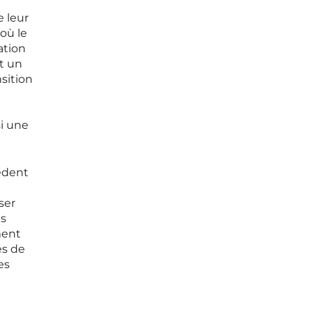
e leur
où le
ation
it un
sition
si une
cédent
ser
es
ment
es de
es