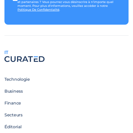
et partenaires ? Vous pourrez vous désinscrire à n'importe quel
moment. Pour plus d'informations, veuillez accéder à notre
Politique De Confidentialité
.
IT
Technologie
Business
Finance
Secteurs
Éditorial