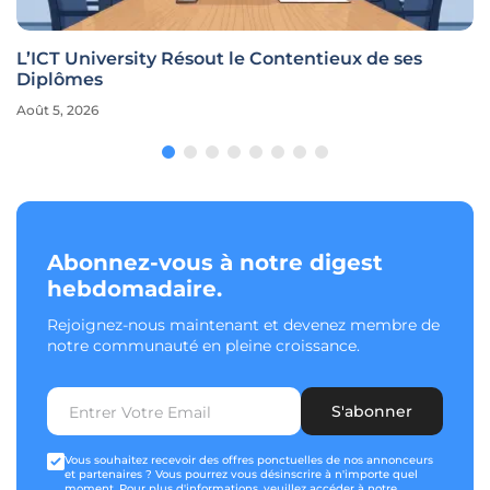
L’ICT University Résout le Contentieux de ses
Diplômes
Août 5, 2026
Abonnez-vous à notre digest
hebdomadaire.
Rejoignez-nous maintenant et devenez membre de
notre communauté en pleine croissance.
S'abonner
Vous souhaitez recevoir des offres ponctuelles de nos annonceurs
et partenaires ? Vous pourrez vous désinscrire à n'importe quel
moment. Pour plus d'informations, veuillez accéder à notre