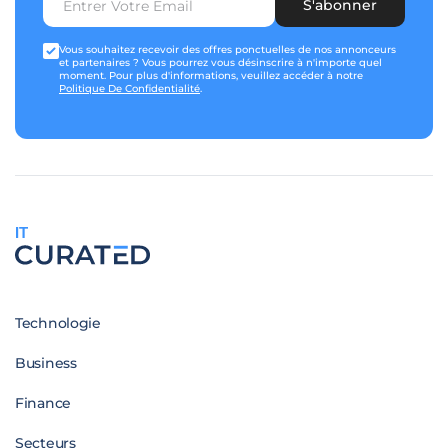
S'abonner
Vous souhaitez recevoir des offres ponctuelles de nos annonceurs
et partenaires ? Vous pourrez vous désinscrire à n'importe quel
moment. Pour plus d'informations, veuillez accéder à notre
Politique De Confidentialité
.
IT
Technologie
Business
Finance
Secteurs