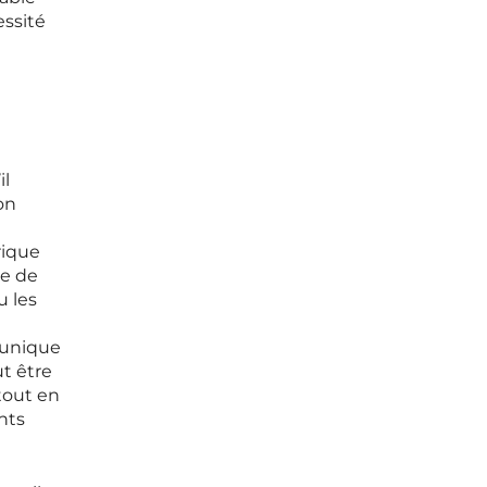
essité
il
on
rique
le de
u les
 unique
t être
tout en
nts