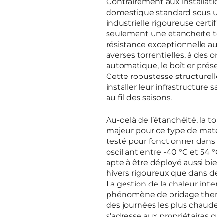
Contrairement aux installati
domestique standard sous un
industrielle rigoureuse certi
seulement une étanchéité to
résistance exceptionnelle aux
averses torrentielles, à des 
automatique, le boîtier prés
Cette robustesse structurell
installer leur infrastructur
au fil des saisons.
Au-delà de l’étanchéité, la 
majeur pour ce type de matéri
testé pour fonctionner dans
oscillant entre -40 °C et 54 
apte à être déployé aussi 
hivers rigoureux que dans d
La gestion de la chaleur inter
phénomène de bridage therm
des journées les plus chaudes
s’adresse aux propriétaires 