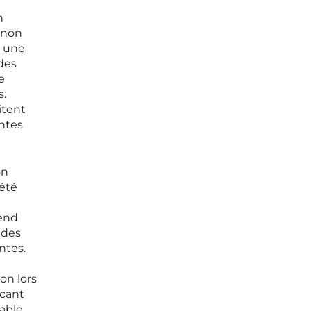
n
t non
t une
 des
e
s.
itent
antes
on
 été
rend
 des
ntes.
on lors
icant
pable