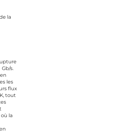
de la
rupture
 Gb/s.
 en
es les
urs flux
K, tout
ces
t
 où la
 en