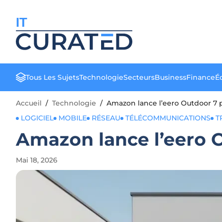
IT
Tous Les Sujets
Technologie
Secteurs
Business
Finance
Éd
Accueil
/
Technologie
/
Amazon lance l’eero Outdoor 7 po
LOGICIEL
MOBILE
RÉSEAU
TÉLÉCOMMUNICATIONS
T
Amazon lance l’eero O
Mai 18, 2026