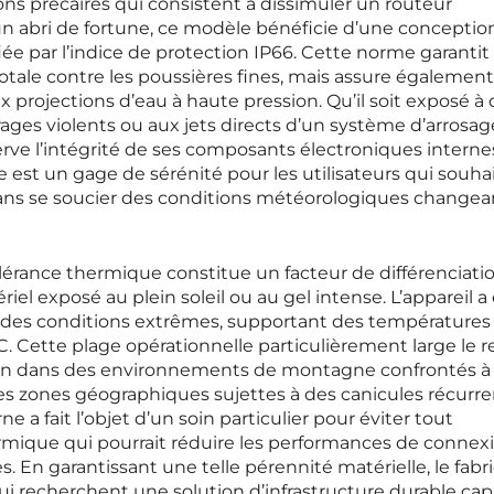
ons précaires qui consistent à dissimuler un routeur
 abri de fortune, ce modèle bénéficie d’une conceptio
fiée par l’indice de protection IP66. Cette norme garanti
tale contre les poussières fines, mais assure égalemen
 projections d’eau à haute pression. Qu’il soit exposé à
orages violents ou aux jets directs d’un système d’arrosag
erve l’intégrité de ses composants électroniques interne
e est un gage de sérénité pour les utilisateurs qui souha
e sans se soucier des conditions météorologiques change
tolérance thermique constitue un facteur de différenciati
el exposé au plein soleil ou au gel intense. L’appareil a
 des conditions extrêmes, supportant des températures
°C. Cette plage opérationnelle particulièrement large le 
bien dans des environnements de montagne confrontés à
es zones géographiques sujettes à des canicules récurre
ne a fait l’objet d’un soin particulier pour éviter tout
ique qui pourrait réduire les performances de connexi
. En garantissant une telle pérennité matérielle, le fabr
qui recherchent une solution d’infrastructure durable ca