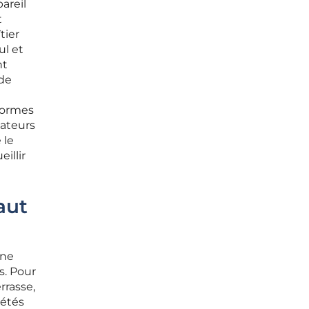
pareil
t
tier
ul et
nt
 de
 normes
tateurs
 le
illir
aut
une
s. Pour
rrasse,
iétés