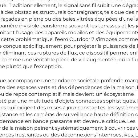
 Traditionnellement, le signal sans fil subit une dégra
e à des obstacles structurels contraignants, tels que des
façades en pierre ou des baies vitrées équipées d’une is
rrière invisible transforme souvent les terrasses et les j
mitant l’usage des appareils mobiles et des équipement
 à cette problématique, l’eero Outdoor 7 s’impose comm
e conçue spécifiquement pour projeter la puissance de 
n éliminant ces ruptures de flux, ce dispositif permet en
r comme une véritable pièce de vie augmentée, où la flu
e plutôt que l’exception.
que accompagne une tendance sociétale profonde mar
nte des espaces verts et des dépendances de la maison. 
lieu de repos contemplatif, mais devient un écosystème
té par une multitude d’objets connectés sophistiqués.
es qui exigent des mises à jour constantes, les système
 distance et les caméras de surveillance haute définition 
la demande en bande passante est devenue critique. Les
ieur de la maison peinent systématiquement à couvrir ces 
ences frustrantes ou des déconnexions intempestives. L’