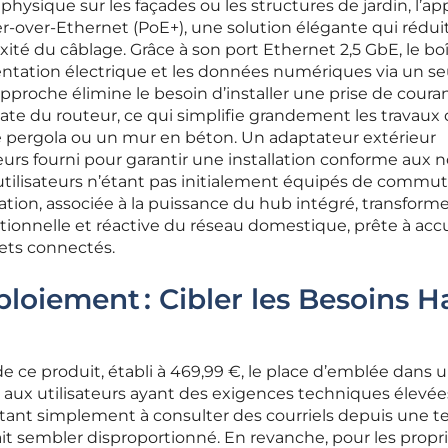
 physique sur les façades ou les structures de jardin, l’ap
r-over-Ethernet (PoE+), une solution élégante qui rédui
té du câblage. Grâce à son port Ethernet 2,5 GbE, le boî
ntation électrique et les données numériques via un se
pproche élimine le besoin d’installer une prise de coura
te du routeur, ce qui simplifie grandement les travaux
 pergola ou un mur en béton. Un adaptateur extérieur
leurs fourni pour garantir une installation conforme aux
utilisateurs n’étant pas initialement équipés de commu
llation, associée à la puissance du hub intégré, transforme
tionnelle et réactive du réseau domestique, prête à accue
jets connectés.
ploiement : Cibler les Besoins H
de ce produit, établi à 469,99 €, le place d’emblée dans 
aux utilisateurs ayant des exigences techniques élevée
tant simplement à consulter des courriels depuis une te
it sembler disproportionné. En revanche, pour les propr