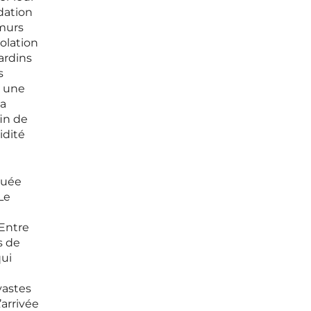
dation
 murs
olation
ardins
s
e une
la
fin de
idité
quée
Le
 Entre
s de
qui
vastes
arrivée