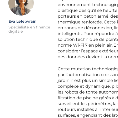
environnement technologique.
drastique dès qu’il se heurt
porteurs en béton armé, des 
Eva Lefebvrain
thermique renforcée. Cette ba
Spécialiste en finance
en zones de déconnexion, li
digitale
intelligents. Pour répondre
solution technique de point
norme Wi-Fi 7 en plein air. E
considérer l’espace extérieu
des données devient la norm
Cette mutation technologi
par l’automatisation croissa
jardin n’est plus un simple 
complexe et dynamique, pilo
les robots de tonte autonom
filtration de piscine gérés à
surveillent les périmètres, 
routeurs installés à l’intér
surfaces, engendrant des lat