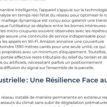
manière intelligente, l’appareil s’appuie sur la technologi
nalyse en temps réel l’état du réseau pour optimiser le 
maillage dynamique est conçu pour garantir une transi
ue l’utilisateur se déplace entre les bornes intérieures 
nt les micro-coupures souvent observées avec les répéteu
gie assure une continuité de service indispensable pour 
u les appels en Wi-Fi. Amazon annonce une couverture
eindre 1390 mètres carrés pour une seule unité, ce qui
 propriétés avec un minimum d’équipement. Toutefois, 
ortée effective reste tributaire du relief du terrain et de
s ou artificiels, nécessitant parfois un positionnement
 diffusion du signal sur l’ensemble de la parcelle.
trielle : Une Résilience Face a
t réseau installé de manière permanente en extérieur r
ux assauts du climat sans subir de dégradation prématuré