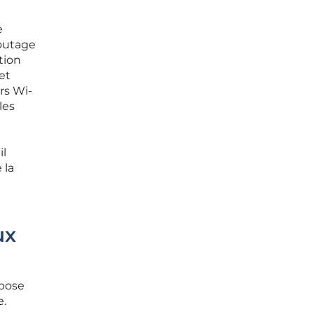
e
routage
tion
et
rs Wi-
les
il
 la
ux
epose
e.