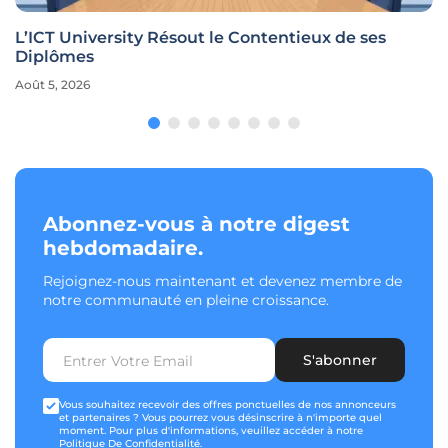
L’ICT University Résout le Contentieux de ses
Diplômes
Août 5, 2026
Abonnez-vous à notre digest
hebdomadaire.
Rejoignez-nous maintenant et devenez membre de
notre communauté en pleine croissance.
S'abonner
Vous souhaitez recevoir des offres ponctuelles de nos annonceurs
et partenaires ? Vous pourrez vous désinscrire à n'importe quel
moment. Pour plus d'informations, veuillez accéder à notre
Politique De Confidentialité
.