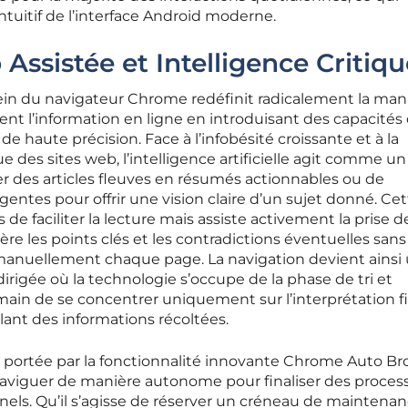
intuitif de l’interface Android moderne.
Assistée et Intelligence Critiqu
sein du navigateur Chrome redéfinit radicalement la man
nt l’information en ligne en introduisant des capacités
 haute précision. Face à l’infobésité croissante et à la
e des sites web, l’intelligence artificielle agit comme un 
r des articles fleuves en résumés actionnables ou de
entes pour offrir une vision claire d’un sujet donné. Ce
e faciliter la lecture mais assiste activement la prise d
re les points clés et les contradictions éventuelles san
rir manuellement chaque page. La navigation devient ainsi
irigée où la technologie s’occupe de la phase de tri et
main de se concentrer uniquement sur l’interprétation fi
lant des informations récoltées.
st portée par la fonctionnalité innovante Chrome Auto Br
aviguer de manière autonome pour finaliser des proces
nnels. Qu’il s’agisse de réserver un créneau de maintenan