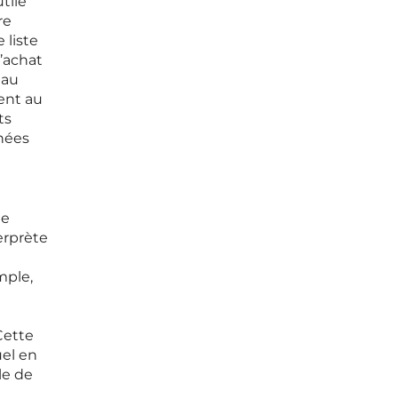
utile
re
 liste
’achat
 au
ent au
ts
rnées
de
erprète
e
mple,
Cette
uel en
le de