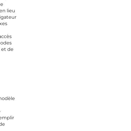
de
en lieu
vigateur
exes
’accès
hodes
 et de
 modèle
e
emplir
 de