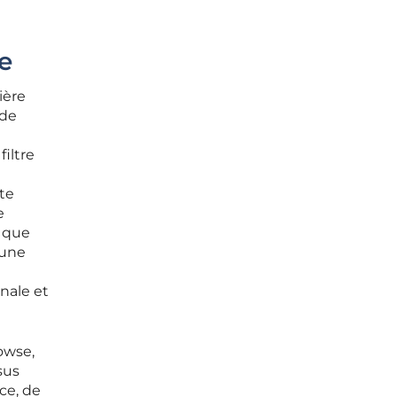
e
ière
 de
filtre
tte
e
s que
 une
nale et
owse,
sus
ce, de