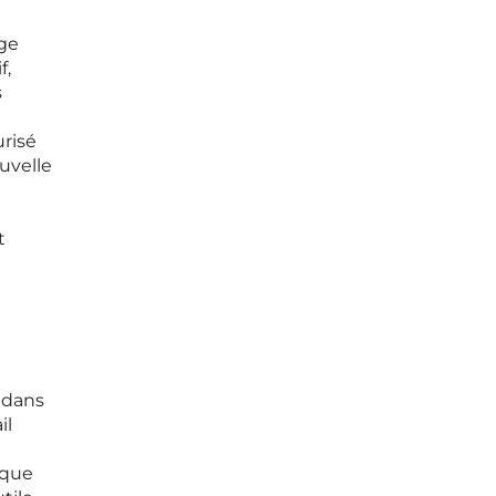
age
f,
s
risé
uvelle
t
e dans
il
ique