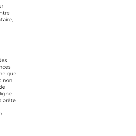
ur
ntre
taire,
e
des
ences
ême que
et non
 de
ligne.
s prête
n