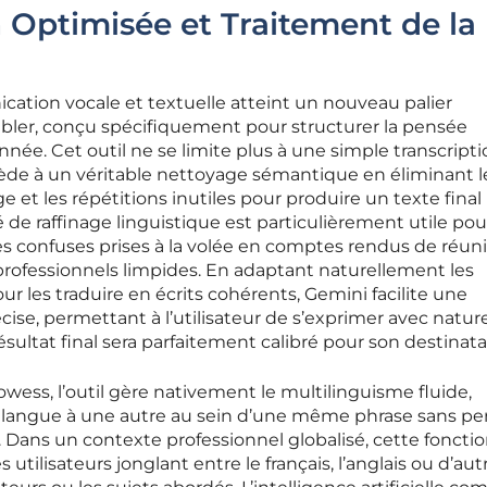
Optimisée et Traitement de la
ation vocale et textuelle atteint un nouveau palier
mbler, conçu spécifiquement pour structurer la pensée
ée. Cet outil ne se limite plus à une simple transcript
cède à un véritable nettoyage sémantique en éliminant l
ge et les répétitions inutiles pour produire un texte final
 de raffinage linguistique est particulièrement utile pou
es confuses prises à la volée en comptes rendus de réun
rofessionnels limpides. En adaptant naturellement les
r les traduire en écrits cohérents, Gemini facilite une
ise, permettant à l’utilisateur de s’exprimer avec nature
ésultat final sera parfaitement calibré pour son destinatai
rowess, l’outil gère nativement le multilinguisme fluide,
langue à une autre au sein d’une même phrase sans per
Dans un contexte professionnel globalisé, cette fonctio
 utilisateurs jonglant entre le français, l’anglais ou d’aut