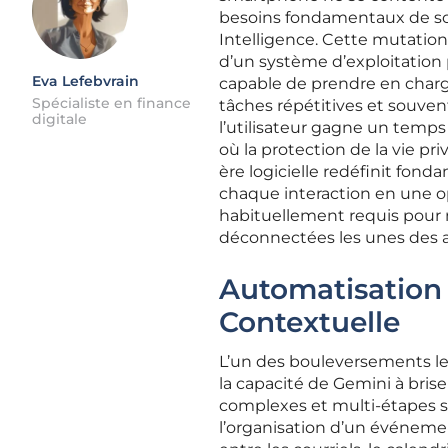
besoins fondamentaux de son
Intelligence. Cette mutatio
d’un système d’exploitation p
Eva Lefebvrain
capable de prendre en charg
Spécialiste en finance
tâches répétitives et souvent 
digitale
l’utilisateur gagne un temp
où la protection de la vie pr
ère logicielle redéfinit fo
chaque interaction en une op
habituellement requis pour n
déconnectées les unes des a
Automatisation
Contextuelle
L’un des bouleversements les 
la capacité de Gemini à briser
complexes et multi-étapes s
l’organisation d’un événem