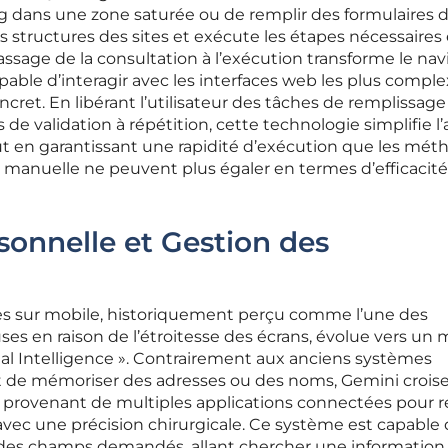
g dans une zone saturée ou de remplir des formulaires 
 les structures des sites et exécute les étapes nécessaires 
 passage de la consultation à l’exécution transforme le na
able d’interagir avec les interfaces web les plus compl
ncret. En libérant l’utilisateur des tâches de remplissage
 de validation à répétition, cette technologie simplifie l
t en garantissant une rapidité d’exécution que les mét
n manuelle ne peuvent plus égaler en termes d’efficacité
sonnelle et Gestion des
es sur mobile, historiquement perçu comme l’une des
uses en raison de l’étroitesse des écrans, évolue vers un
onal Intelligence ». Contrairement aux anciens systèmes
ent de mémoriser des adresses ou des noms, Gemini crois
provenant de multiples applications connectées pour r
c une précision chirurgicale. Ce système est capable
es champs demandés, allant chercher une information