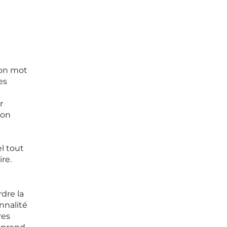
ion mot
es
r
ion
l tout
re.
dre la
nnalité
res