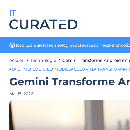
IT
Tous Les Sujets
Technologie
Secteurs
Business
Finance
Éd
Accueil
/
Technologie
/
Gemini Transforme Android en u
IA ET ML
LOGICIEL
MOBILE
SÉCURITÉ
TRANSFORMAT
Gemini Transforme And
Mai 15, 2026