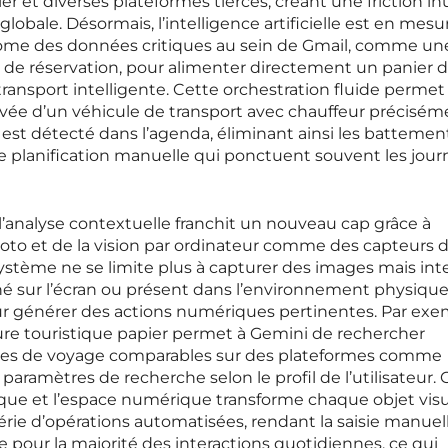
rier et diverses plateformes tierces, créant une friction in
globale. Désormais, l’intelligence artificielle est en mesu
ome des données critiques au sein de Gmail, comme une
s de réservation, pour alimenter directement un panier d
transport intelligente. Cette orchestration fluide permet
ivée d’un véhicule de transport avec chauffeur précisém
t détecté dans l’agenda, éliminant ainsi les battemen
de planification manuelle qui ponctuent souvent les jou
 l’analyse contextuelle franchit un nouveau cap grâce à
 photo et de la vision par ordinateur comme des capteurs 
ystème ne se limite plus à capturer des images mais int
hé sur l’écran ou présent dans l’environnement physiqu
our générer des actions numériques pertinentes. Par exe
re touristique papier permet à Gemini de rechercher
ires de voyage comparables sur des plateformes comme
 paramètres de recherche selon le profil de l’utilisateur. 
que et l’espace numérique transforme chaque objet vis
érie d’opérations automatisées, rendant la saisie manuel
pour la majorité des interactions quotidiennes, ce qui