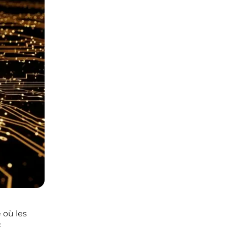
 où les
c