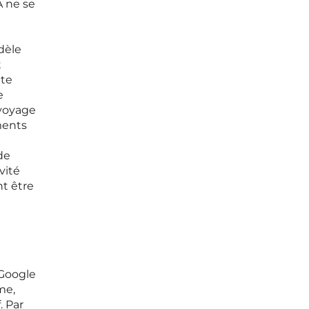
A ne se
dèle
t
tte
e
 voyage
uments
de
vité
nt être
 Google
me,
. Par