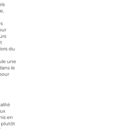
els
e,
rs
our
urs
et
lors du
eule une
dans le
pour
alité
aux
mis en
 plutôt