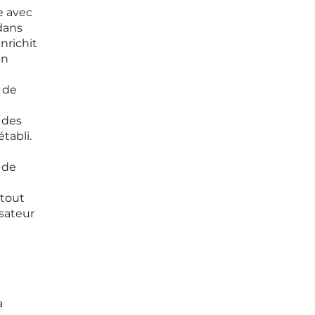
e avec
 dans
nrichit
En
é de
 des
tabli.
 de
 tout
isateur
a