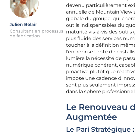
devenu particulièrement exi
annuelle de Mountain View 
globale du groupe, qui cherch
Julien Bélair
outils indispensables du quo
Consultant en processus
maturité vis-à-vis des outils
de fabrication
plus fluide des services numé
toucher à la définition même
l’entreprise tente de crista
lumière la nécessité de pass
numérique cohérent, capable
proactive plutôt que réactiv
impose une cadence d’innova
sont plus seulement impress
dans la sphère professionnel
Le Renouveau du
Augmentée
Le Pari Stratégique 