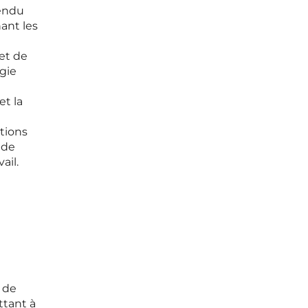
rendu
ant les
 et de
rgie
et la
tions
 de
ail.
 de
ttant à