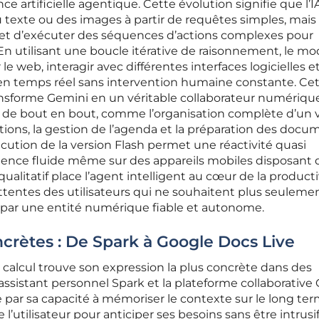
e artificielle agentique. Cette évolution signifie que l’I
 texte ou des images à partir de requêtes simples, mais
r et d’exécuter des séquences d’actions complexes pour
 En utilisant une boucle itérative de raisonnement, le mo
e web, interagir avec différentes interfaces logicielles e
 en temps réel sans intervention humaine constante. Ce
nsforme Gemini en un véritable collaborateur numériqu
s de bout en bout, comme l’organisation complète d’un
vations, la gestion de l’agenda et la préparation des doc
écution de la version Flash permet une réactivité quasi
rience fluide même sur des appareils mobiles disposant 
qualitatif place l’agent intelligent au cœur de la producti
ttentes des utilisateurs qui ne souhaitent plus seuleme
s par une entité numérique fiable et autonome.
ncrètes : De Spark à Google Docs Live
calcul trouve son expression la plus concrète dans des
ssistant personnel Spark et la plateforme collaborative
e par sa capacité à mémoriser le contexte sur le long ter
l’utilisateur pour anticiper ses besoins sans être intrusif