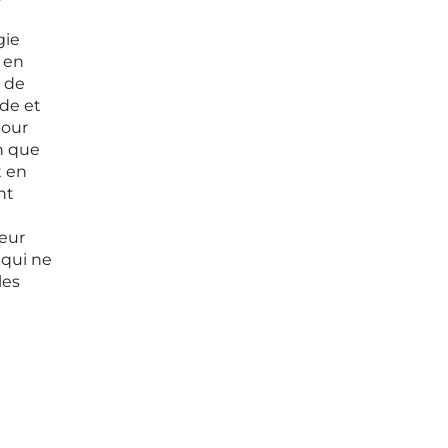
gie
e en
l de
nde et
pour
on que
t en
nt
teur
 qui ne
les