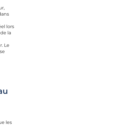
r,
 dans
el lors
de la
r. Le
 se
au
e les