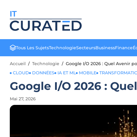
IT
Tous Les Sujets
Technologie
Secteurs
Business
Finance
Éd
Accueil
/
Technologie
/
Google I/O 2026 : Quel Avenir p
CLOUD
DONNÉES
IA ET ML
MOBILE
TRANSFORMATI
Google I/O 2026 : Que
Mai 27, 2026