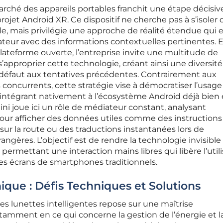
arché des appareils portables franchit une étape décisiv
projet Android XR. Ce dispositif ne cherche pas à s’isoler
le, mais privilégie une approche de réalité étendue qui e
isateur avec des informations contextuelles pertinentes. 
ateforme ouverte, l’entreprise invite une multitude de
’approprier cette technologie, créant ainsi une diversit
it défaut aux tentatives précédentes. Contrairement aux
concurrents, cette stratégie vise à démocratiser l’usage
s intégrant nativement à l’écosystème Android déjà bien é
emini joue ici un rôle de médiateur constant, analysant
ur afficher des données utiles comme des instructions
sur la route ou des traductions instantanées lors de
ngères. L’objectif est de rendre la technologie invisible
ermettant une interaction mains libres qui libère l’util
es écrans de smartphones traditionnels.
ique : Défis Techniques et Solutions
ces lunettes intelligentes repose sur une maîtrise
otamment en ce qui concerne la gestion de l’énergie et l