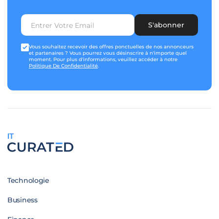
S'abonner
Vous souhaitez recevoir des offres ponctuelles de nos annonceurs
et partenaires ? Vous pourrez vous désinscrire à n'importe quel
moment. Pour plus d'informations, veuillez accéder à notre
Politique De Confidentialité
.
IT
Technologie
Business