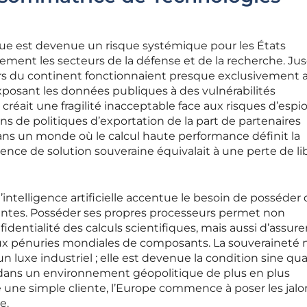
e est devenue un risque systémique pour les États
ment les secteurs de la défense et de la recherche. Jus
urs du continent fonctionnaient presque exclusivement 
xposant les données publiques à des vulnérabilités
 créait une fragilité inacceptable face aux risques d’esp
 de politiques d’exportation de la part de partenaires
s un monde où le calcul haute performance définit la
sence de solution souveraine équivalait à une perte de li
e l’intelligence artificielle accentue le besoin de posséder
mantes. Posséder ses propres processeurs permet non
identialité des calculs scientifiques, mais aussi d’assur
ux pénuries mondiales de composants. La souveraineté n
n luxe industriel ; elle est devenue la condition sine qu
s dans un environnement géopolitique de plus en plus
 une simple cliente, l’Europe commence à poser les jalo
e.