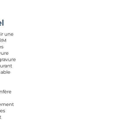
l
ir une
ARM
es
vure
gravure
surant
iable
nfère
glement
des
t