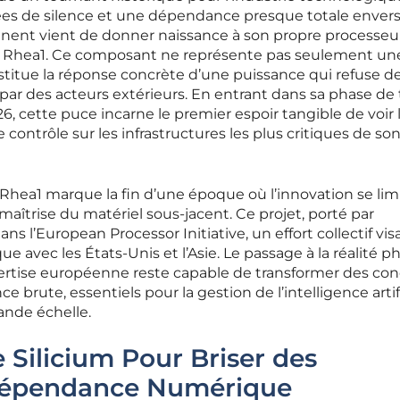
es de silence et une dépendance presque totale envers
tinent vient de donner naissance à son propre processeu
Rhea1. Ce composant ne représente pas seulement un
nstitue la réponse concrète d’une puissance qui refuse de
ar des acteurs extérieurs. En entrant dans sa phase de 
26, cette puce incarne le premier espoir tangible de voir 
contrôle sur les infrastructures les plus critiques de so
hea1 marque la fin d’une époque où l’innovation se limi
 maîtrise du matériel sous-jacent. Ce projet, porté par
 dans l’European Processor Initiative, un effort collectif vis
e avec les États-Unis et l’Asie. Le passage à la réalité p
pertise européenne reste capable de transformer des co
ce brute, essentiels pour la gestion de l’intelligence artif
rande échelle.
Silicium Pour Briser des
Dépendance Numérique