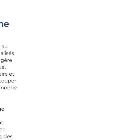
me
e au
alisés
 gère
ue,
ire et
 couper
tonomie
ge
nt
tte
s, des