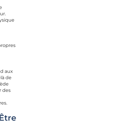
e
ur.
hysique
propres
nd aux
là de
sède
r des
res.
Être