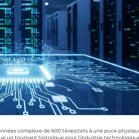
onnées complexe de 600 téraoctets à une puce physiqu
que un tournant historique pour l’industrie technologiqu