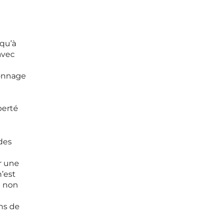
qu’à
avec
ionnage
berté
 des
er une
’est
a non
ns de