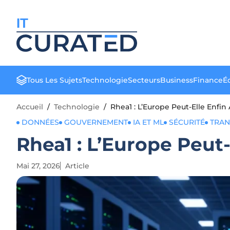
IT
Tous Les Sujets
Technologie
Secteurs
Business
Finance
Éd
Accueil
/
Technologie
/
Rhea1 : L’Europe Peut-Elle Enfin
DONNÉES
GOUVERNEMENT
IA ET ML
SÉCURITÉ
TRAN
Rhea1 : L’Europe Peut
Mai 27, 2026
Article