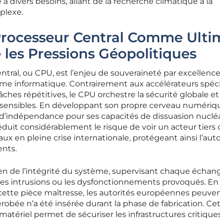
 divers besoins, allant de la recherche climatique à la
plexe.
 Processeur Central Comme Ulti
les Pressions Géopolitiques
ntral, ou CPU, est l’enjeu de souveraineté par excellenc
ème informatique. Contrairement aux accélérateurs spéci
ches répétitives, le CPU orchestre la sécurité globale et
s sensibles. En développant son propre cerveau numériq
e d’indépendance pour ses capacités de dissuasion nucléa
réduit considérablement le risque de voir un acteur tiers
aux en pleine crise internationale, protégeant ainsi l’au
nts.
n de l’intégrité du système, supervisant chaque échan
 les intrusions ou les dysfonctionnements provoqués. En
 cette pièce maîtresse, les autorités européennes peuve
robée n’a été insérée durant la phase de fabrication. Ce
atériel permet de sécuriser les infrastructures critique