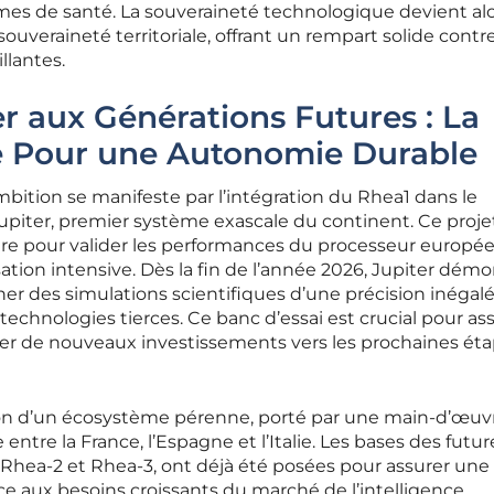
mes de santé. La souveraineté technologique devient alo
uveraineté territoriale, offrant un rempart solide contre
llantes.
er aux Générations Futures : La
te Pour une Autonomie Durable
mbition se manifeste par l’intégration du Rhea1 dans le
piter, premier système exascale du continent. Ce projet
ure pour valider les performances du processeur europé
isation intensive. Dès la fin de l’année 2026, Jupiter démo
ner des simulations scientifiques d’une précision inégal
chnologies tierces. Ce banc d’essai est crucial pour ass
attirer de nouveaux investissements vers les prochaines ét
ation d’un écosystème pérenne, porté par une main-d’œuv
entre la France, l’Espagne et l’Italie. Les bases des futur
 Rhea-2 et Rhea-3, ont déjà été posées pour assurer une
e aux besoins croissants du marché de l’intelligence