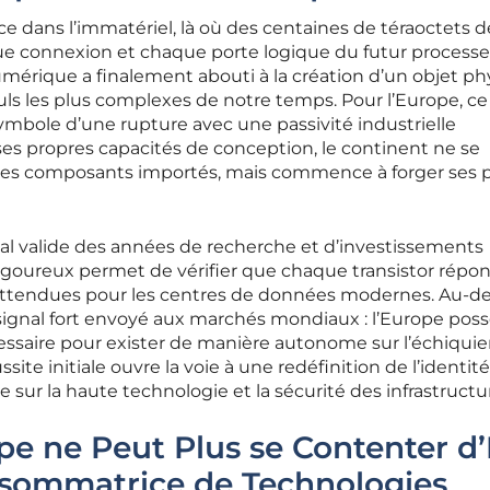
 dans l’immatériel, là où des centaines de téraoctets d
e connexion et chaque porte logique du futur processe
mérique a finalement abouti à la création d’un objet p
culs les plus complexes de notre temps. Pour l’Europe, ce
symbole d’une rupture avec une passivité industrielle
es propres capacités de conception, le continent ne se
des composants importés, mais commence à forger ses 
nal valide des années de recherche et d’investissements
rigoureux permet de vérifier que chaque transistor répo
ttendues pour les centres de données modernes. Au-de
 signal fort envoyé aux marchés mondiaux : l’Europe pos
cessaire pour exister de manière autonome sur l’échiquie
ite initiale ouvre la voie à une redéfinition de l’identité
 sur la haute technologie et la sécurité des infrastructu
pe ne Peut Plus se Contenter d’
sommatrice de Technologies