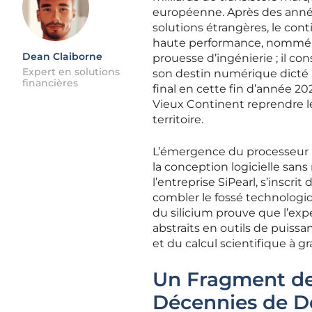
européenne. Après des anné
solutions étrangères, le con
haute performance, nommé 
Dean Claiborne
prouesse d’ingénierie ; il co
Expert en solutions
son destin numérique dicté p
financières
final en cette fin d’année 20
Vieux Continent reprendre le 
territoire.
L’émergence du processeur R
la conception logicielle sans
l’entreprise SiPearl, s’inscrit
combler le fossé technologiqu
du silicium prouve que l’ex
abstraits en outils de puissan
et du calcul scientifique à g
Un Fragment de 
Décennies de 