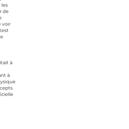
 les
r de
e
 voir
test
le
n
tait à
ant à
hysique
ncepts
icielle