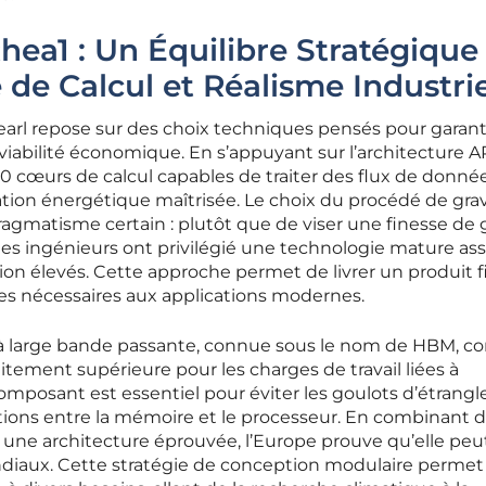
hea1 : Un Équilibre Stratégique
 de Calcul et Réalisme Industrie
earl repose sur des choix techniques pensés pour garant
viabilité économique. En s’appuyant sur l’architecture 
0 cœurs de calcul capables de traiter des flux de donné
ion énergétique maîtrisée. Le choix du procédé de gra
matisme certain : plutôt que de viser une finesse de 
les ingénieurs ont privilégié une technologie mature as
n élevés. Cette approche permet de livrer un produit f
ces nécessaires aux applications modernes.
 à large bande passante, connue sous le nom de HBM, co
itement supérieure pour les charges de travail liées à
Ce composant est essentiel pour éviter les goulots d’étran
ations entre la mémoire et le processeur. En combinant 
 une architecture éprouvée, l’Europe prouve qu’elle peu
ondiaux. Cette stratégie de conception modulaire permet