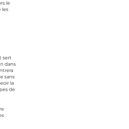
rs le
 les
 sert
en dans
ntrera
ée sans
eoir la
apes de
re
es