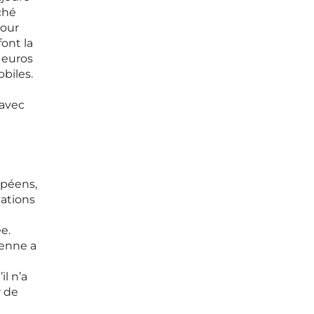
ché
pour
font la
 euros
biles.
 avec
opéens,
gations
e.
éenne a
l n’a
r de