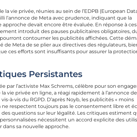
de la vie privée, réunies au sein de l’EDPB (European Dat
illi l’annonce de Meta avec prudence, indiquant que la
e approche devait encore être évaluée. En réponse à ces
lement introduit des pauses publicitaires obligatoires, d
ne pourront contourner les publicités affichées. Cette dé
é de Meta de se plier aux directives des régulateurs, bi
ue ces efforts sont insuffisants pour assurer la protectio
tiques Persistantes
ée par l’activiste Max Schrems, célèbre pour son enga
 la vie privée en ligne, a réagi rapidement à l’annonce d
vis-à-vis du RGPD. D’après Noyb, les publicités « moins
 ne respectent toujours pas le consentement libre et éc
e des questions sur leur légalité. Les critiques estiment 
rsonnalisées nécessitent un accord explicite des utilis
 dans sa nouvelle approche.