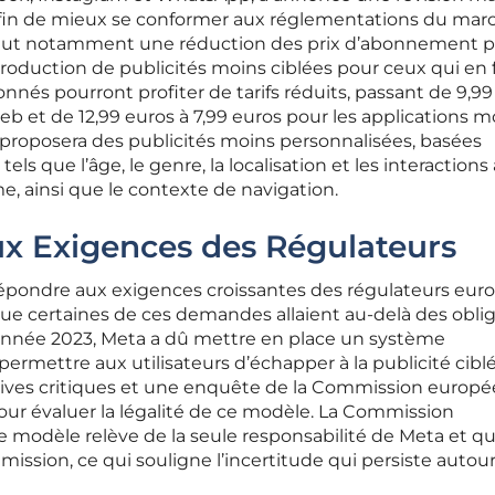
e afin de mieux se conformer aux réglementations du mar
nclut notamment une réduction des prix d’abonnement 
introduction de publicités moins ciblées pour ceux qui en 
nés pourront profiter de tarifs réduits, passant de 9,99
b et de 12,99 euros à 7,99 euros pour les applications mo
proposera des publicités moins personnalisées, basées
ls que l’âge, le genre, la localisation et les interactions
rme, ainsi que le contexte de navigation.
x Exigences des Régulateurs
épondre aux exigences croissantes des régulateurs eur
ue certaines de ces demandes allaient au-delà des obli
e l’année 2023, Meta a dû mettre en place un système
mettre aux utilisateurs d’échapper à la publicité ciblé
 vives critiques et une enquête de la Commission europ
pour évaluer la légalité de ce modèle. La Commission
modèle relève de la seule responsabilité de Meta et qu’i
ission, ce qui souligne l’incertitude qui persiste autou