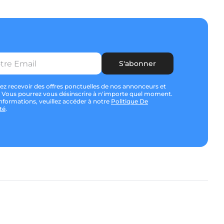
S'abonner
ez recevoir des offres ponctuelles de nos annonceurs et
? Vous pourrez vous désinscrire à n'importe quel moment.
nformations, veuillez accéder à notre
Politique De
té
.