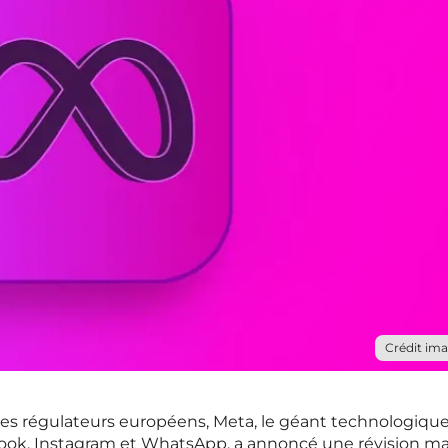
Crédit ima
 des régulateurs européens, Meta, le géant technologiqu
ook, Instagram et WhatsApp, a annoncé une révision m