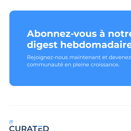
Abonnez-vous à notr
digest hebdomadaire
Rejoignez-nous maintenant et devene
communauté en pleine croissance.
IT