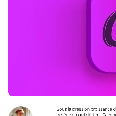
Sous la pression croissante
américain qui détient Faceb