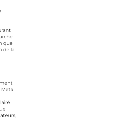
a
urant
marche
en que
n de la
gement
e Meta
lairé
que
ateurs,