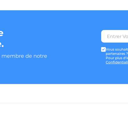
e
.
Vous souhait
partenaires 
z membre de notre
Pour plus d'i
Confidentiali