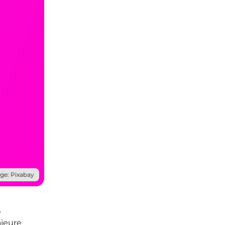
ge: Pixabay
e
ajeure